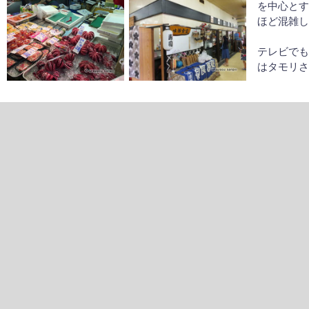
を中心と
ほど混雑
テレビで
はタモリ