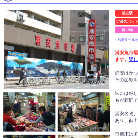
浦安駅
定番スポッ
買い物
↑上記ラベル
浦安魚市場
ます。
詳
浦安はか
その面影
味には厳
もが新鮮
浦安名物
あり、御
毎週末は