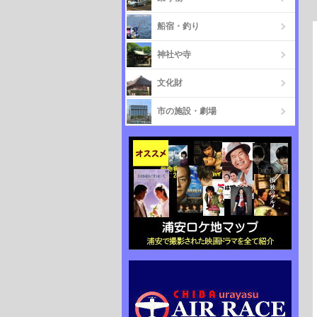
船宿・釣り
神社や寺
文化財
市の施設・劇場