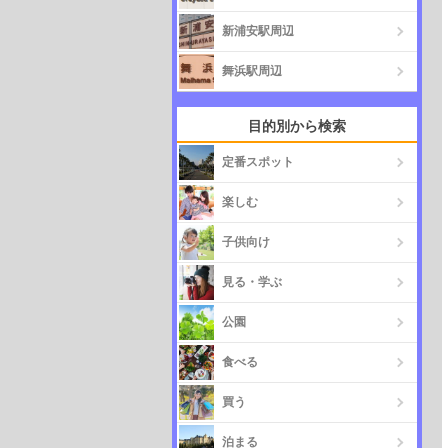
新浦安駅周辺
舞浜駅周辺
目的別から検索
定番スポット
楽しむ
子供向け
見る・学ぶ
公園
食べる
買う
泊まる