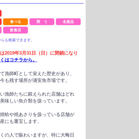
ト
食べる
買 う
名産品
飲食店
からも検索できます。
は2019年3月31日（日）に閉鎖になり
しくはコチラから。
つて漁師町として栄えた歴史があり、
を今も残す場所が浦安魚市場です。
しい漁師たちに鍛えられた店舗はどれ
で美味しい魚介類を扱っています。
、焼蛤や焼あさりを扱っている店舗が
土産にも重宝します。
多くの人で賑わいますが、特に大晦日