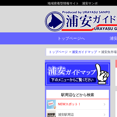
地域密着型情報サイト 浦安サンポ
トップページへ
浦
トップページ
>
浦安ガイドマップ
>
浦安魚市場
駅周辺などから検索
NEWスポット！
浦安駅周辺