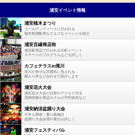
浦安イベント情報
浦安植木まつり
ゴールデンウィークに行われる
植木無償配布などエコなイベントを紹介
浦安百縁商店街
浦安駅周辺で行われる元町イベント
ステージのプログラムなども詳しく
カフェテラスin境川
境川が幸せな雰囲気に包まれる
嫁入り舟など合わせて紹介します
浦安花火大会
浦安花火大会の日程やアクセス方法
混雑情報や周辺ホテルの予約状況など
浦安納涼盆踊り大会
今年も開催！夏の風物詩
盆踊り大会会場や屋台を詳しく
浦安フェスティバル